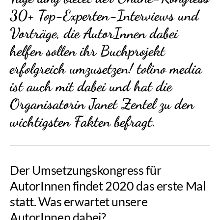
30+ Top-Experten-Interviews und
Vorträge, die AutorInnen dabei
helfen sollen ihr Buchprojekt
erfolgreich umzusetzen! tolino media
ist auch mit dabei und hat die
Organisatorin Janet Zentel zu den
wichtigsten Fakten befragt.
Der Umsetzungskongress für
AutorInnen findet 2020 das erste Mal
statt. Was erwartet unsere
AutorInnen dabei?