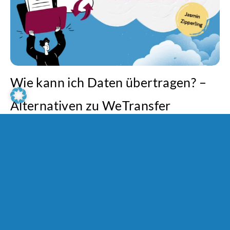
Wie kann ich Daten übertragen? –
Alternativen zu WeTransfer
14. Oktober 2025
GastautorIn
Plattformen & Portale
|
In diesem Beitrag berichtet euch die Kinderbuchautorin
Jasmin Zipperling von geeigneten Alternativen zu
WeTransfer.