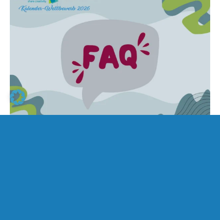
Der CALVENDO
Kalender‑Wettbewerb – Die
wichtigsten Fragen & Antworten
28. April 2026
Katrin Fleischmann
Preise & Events
|