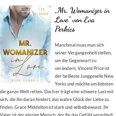
„Mr. Womanizer in
Love“ von Eva
Perkics
Manchmal muss man sich
seiner Vergangenheit stellen,
um die Gegenwart zu
verändern. Vincent Price ist
der heißeste Junggeselle New
Yorks und möchte am liebsten
die ganze Welt retten. Doch er trägt eine schwere Last mit
sich, die ihn daran hindert,
das
wahre Glück der Liebe zu
finden. Grace Middelton ist stark und selbstbewusst. Ihr
Vater ist der einzige Mensch, der ihr das Gefühl vermittelt,