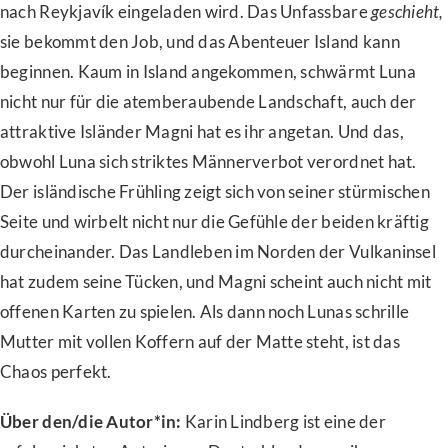
nach Reykjavík eingeladen wird. Das Unfassbare
geschieht,
sie bekommt den Job, und das Abenteuer Island kann
beginnen. Kaum in Island angekommen, schwärmt Luna
nicht nur für die atemberaubende Landschaft, auch der
attraktive Isländer Magni hat es ihr angetan. Und das,
obwohl Luna sich striktes Männerverbot verordnet hat.
Der isländische Frühling zeigt sich von seiner stürmischen
Seite und wirbelt nicht nur die Gefühle der beiden kräftig
durcheinander. Das Landleben im Norden der Vulkaninsel
hat zudem seine Tücken, und Magni scheint auch nicht mit
offenen Karten zu spielen. Als dann noch Lunas schrille
Mutter mit vollen Koffern auf der Matte steht, ist das
Chaos perfekt.
Über den/die Autor*in:
Karin Lindberg ist eine der