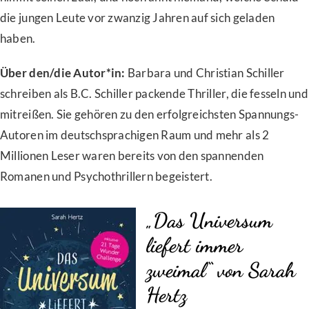
die jungen Leute vor zwanzig Jahren auf sich geladen
haben.
Über den/die Autor*in:
Barbara und Christian Schiller
schreiben als B.C. Schiller packende Thriller, die fesseln und
mitreißen. Sie gehören zu den erfolgreichsten Spannungs-
Autoren im deutschsprachigen Raum und mehr als 2
Millionen Leser waren bereits von den spannenden
Romanen und Psychothrillern begeistert.
„Das Universum
liefert immer
zweimal“ von Sarah
Hertz