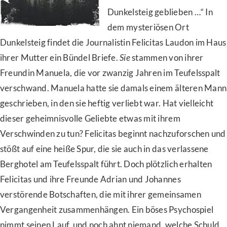
Dunkelsteig geblieben …“ In
dem mysteriösen Ort
Dunkelsteig findet die Journalistin Felicitas Laudon im Haus
ihrer Mutter ein Bündel Briefe.
Sie
stammen von ihrer
Freundin Manuela, die vor zwanzig Jahren im Teufelsspalt
verschwand. Manuela hatte sie damals einem älteren Mann
geschrieben, in den sie heftig verliebt war. Hat vielleicht
dieser geheimnisvolle Geliebte etwas mit ihrem
Verschwinden zu tun? Felicitas beginnt nachzuforschen und
stößt auf eine heiße Spur, die sie auch in das verlassene
Berghotel am Teufelsspalt führt. Doch plötzlich erhalten
Felicitas und ihre Freunde Adrian und Johannes
verstörende Botschaften, die mit ihrer gemeinsamen
Vergangenheit zusammenhängen. Ein böses Psychospiel
nimmt seinen Lauf, und noch ahnt niemand, welche Schuld