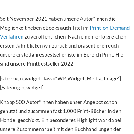
Seit November 2021 haben unsere Autor*innen die
Möglichkeit neben eBooks auch Titel im
Print-on-Demand-
Verfahren
zu veröffentlichen. Nach einem erfolgreichen
ersten Jahr blicken wir zurück und präsentieren euch
unsere erste Jahresbestsellerliste im Bereich Print. Hier
sind unsere Printbestseller 2022!
[siteorigin_widget class=“WP_Widget_Media_Image“]
[/siteorigin_widget]
Knapp 500 Autor*innen haben unser Angebot schon
genutzt und zusammen fast 1.000 Print-Bücher in den
Handel geschickt. Ein besonderes Highlight war dabei
unsere Zusammenarbeit mit den Buchhandlungen der