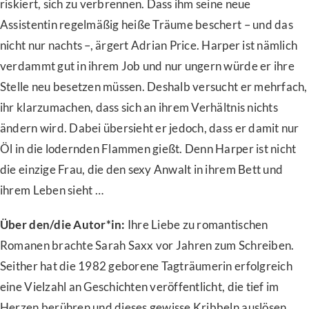
riskiert, sich zu verbrennen. Dass ihm seine neue
Assistentin regelmäßig heiße Träume beschert – und das
nicht nur nachts –, ärgert Adrian Price. Harper ist nämlich
verdammt gut in ihrem Job und nur ungern würde er ihre
Stelle neu besetzen müssen. Deshalb versucht er mehrfach,
ihr klarzumachen, dass sich an ihrem Verhältnis nichts
ändern wird. Dabei übersieht er jedoch, dass er damit nur
Öl in die lodernden Flammen gießt. Denn Harper ist nicht
die einzige Frau, die den sexy Anwalt in ihrem Bett und
ihrem Leben sieht …
Über den/die Autor*in:
Ihre Liebe zu romantischen
Romanen brachte Sarah Saxx vor Jahren zum Schreiben.
Seither hat die 1982 geborene Tagträumerin erfolgreich
eine Vielzahl an Geschichten veröffentlicht, die tief im
Herzen berühren und dieses gewisse Kribbeln auslösen.