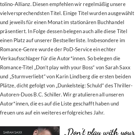
tolino-Allianz. Diesen empfehlen wir regelmäßig unsere
vielversprechendsten Titel. Einige Titel wurden ausgewählt
und jeweils für einen Monat im stationären Buchhandel
präsentiert. In Folge dessen belegen auch alle diese Titel
einen Platz auf unserer Bestsellerliste. Insbesondere im
Romance-Genre wurde der PoD-Service ein echter
Verkaufsschlager für die Autor*innen. So belegen die
Romance-Titel „Don’t play with your Boss“ von Sarah Saxx
und „Sturmverliebt” von Karin Lindberg die ersten beiden
Plätze, dicht gefolgt von „Dunkelsteig: Schuld“ des Thriller-
Autoren-Duos B.C. Schiller. Wir gratulieren all unseren
Autor*innen, die es auf die Liste geschafft haben und
freuen uns auf ein weiteres erfolgreiches Jahr.
„Don’t play with your