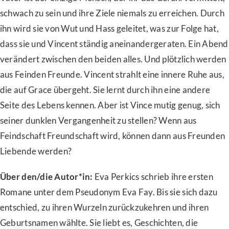
schwach zu sein und ihre Ziele niemals zu erreichen. Durch
ihn wird sie von Wut und Hass geleitet, was zur Folge hat,
dass sie und Vincent ständig aneinandergeraten. Ein Abend
verändert zwischen den beiden alles. Und plötzlich werden
aus Feinden Freunde. Vincent strahlt eine innere Ruhe aus,
die auf Grace übergeht. Sie lernt durch ihn eine andere
Seite des Lebens kennen. Aber ist Vince mutig genug, sich
seiner dunklen Vergangenheit zu stellen? Wenn aus
Feindschaft Freundschaft wird, können dann aus Freunden
Liebende werden?
Über den/die Autor*in:
Eva Perkics schrieb ihre ersten
Romane unter dem Pseudonym Eva Fay. Bis sie sich dazu
entschied, zu ihren Wurzeln zurückzukehren und ihren
Geburtsnamen wählte. Sie liebt es, Geschichten, die