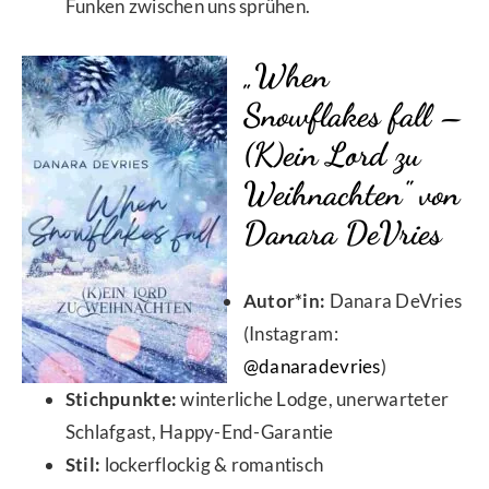
Funken zwischen uns sprühen.
„When
Snowflakes fall –
(K)ein Lord zu
Weihnachten" von
Danara DeVries
Autor*in:
Danara DeVries
(Instagram:
@danaradevries
)
Stichpunkte:
winterliche Lodge, unerwarteter
Schlafgast, Happy-End-Garantie
Stil:
lockerflockig & romantisch