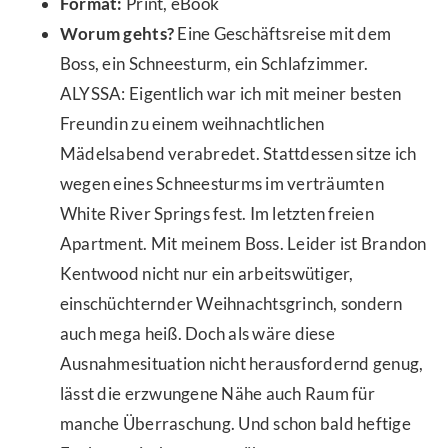
Format:
Print, eBook
Worum gehts?
Eine Geschäftsreise mit dem
Boss, ein Schneesturm, ein Schlafzimmer.
ALYSSA: Eigentlich war ich mit meiner besten
Freundin zu einem weihnachtlichen
Mädelsabend verabredet. Stattdessen sitze ich
wegen eines Schneesturms im verträumten
White River Springs fest. Im letzten freien
Apartment. Mit meinem Boss. Leider ist Brandon
Kentwood nicht nur ein arbeitswütiger,
einschüchternder Weihnachtsgrinch, sondern
auch mega heiß. Doch als wäre diese
Ausnahmesituation nicht herausfordernd genug,
lässt die erzwungene Nähe auch Raum für
manche Überraschung. Und schon bald heftige