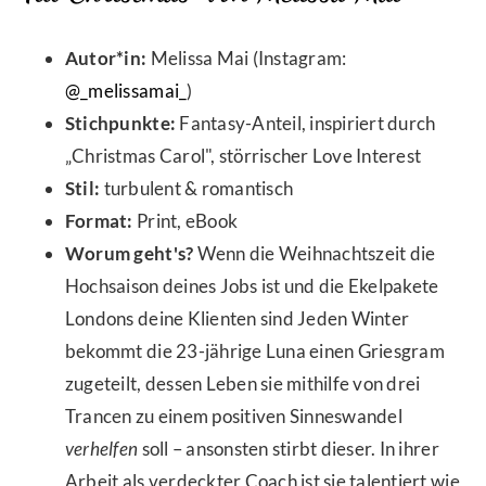
Autor*in:
Melissa Mai (Instagram:
@_melissamai_
)
Stichpunkte:
Fantasy-Anteil, inspiriert durch
„Christmas Carol", störrischer Love Interest
Stil:
turbulent & romantisch
Format:
Print, eBook
Worum geht's?
Wenn die Weihnachtszeit die
Hochsaison deines Jobs ist und die Ekelpakete
Londons deine Klienten sind Jeden Winter
bekommt die 23-jährige Luna einen Griesgram
zugeteilt, dessen Leben sie mithilfe von drei
Trancen zu einem positiven Sinneswandel
verhelfen
soll – ansonsten stirbt dieser. In ihrer
Arbeit als verdeckter Coach ist sie talentiert wie