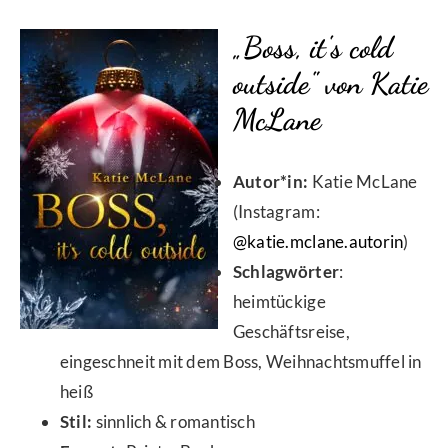
„Boss, it's cold
outside" von Katie
McLane
Autor*in:
Katie McLane
(Instagram:
@katie.mclane.autorin
)
Schlagwörter
:
heimtückige
Geschäftsreise,
eingeschneit mit dem Boss, Weihnachtsmuffel in
heiß
Stil:
sinnlich & romantisch