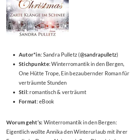
Autor*in
: Sandra Pulletz (
@
sandrapulletz
)
Stichpunkte
:
Winterromantik in den Bergen,
One Hütte Trope, Ein bezaubernder Roman für
verträumte Stunden
Stil
: romantisch & verträumt
Format
: eBook
Worum geht’s:
Winterromantik in den Bergen:
Eigentlich wollte Annika den Winterurlaub mit ihrer