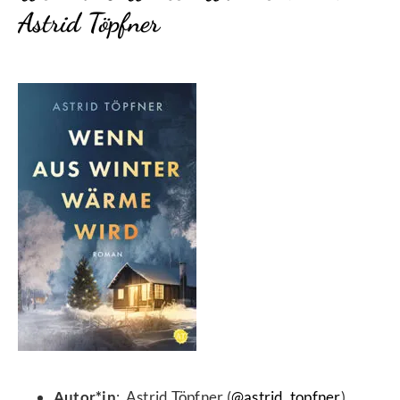
Astrid Töpfner
Autor*in
: Astrid Töpfner (
@astrid_topfner
)