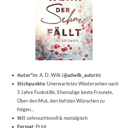
Autor*in
: A. D. Wilk (
@
adwilk_autorin
)
Stichpunkte
:
Unerwartetes Wiedersehen nach
5 Jahre Funkstille
,
Ehemalige beste Freunde
,
Über den Mut, den tiefsten Wünschen zu
folgen…
Stil
: sehnsuchtsvoll & nostalgisch
Format
: Print