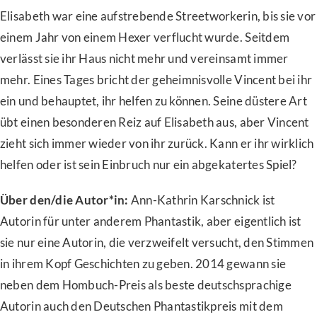
Elisabeth war eine aufstrebende Streetworkerin, bis sie vor
einem Jahr von einem Hexer verflucht wurde. Seitdem
verlässt sie ihr Haus nicht mehr und vereinsamt immer
mehr. Eines Tages bricht der geheimnisvolle Vincent bei ihr
ein und behauptet, ihr helfen zu können. Seine düstere Art
übt einen besonderen Reiz auf Elisabeth aus, aber Vincent
zieht sich immer wieder von ihr zurück. Kann er ihr wirklich
helfen oder ist sein Einbruch nur ein abgekatertes Spiel?
Über den/die Autor*in:
Ann-Kathrin Karschnick ist
Autorin für unter anderem Phantastik, aber eigentlich ist
sie nur eine Autorin, die verzweifelt versucht, den Stimmen
in ihrem Kopf Geschichten zu geben. 2014 gewann sie
neben dem Hombuch-Preis als beste deutschsprachige
Autorin auch den Deutschen Phantastikpreis mit dem