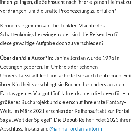
ihnen gelingen, die Sehnsucht nach ihrer eigenen Heimat zu
verdrängen, um die uralte Prophezeiung zu erfüllen?
Können sie gemeinsam die dunklen Mächte des
Schattenkönigs bezwingen oder sind die Reisenden für
diese gewaltige Aufgabe doch zu verschieden?
Über den/die Autor*in:
Janina Jordan wurde 1996 in
Göttingen geboren. Im Umkreis der schönen
Universitätsstadt lebt und arbeitet sie auch heute noch. Seit
ihrer Kindheit verschlingt sie Bücher, besonders aus dem
Fantasygenre. Vor gut fünf Jahren kamen die Ideen für ein
größeres Buchprojekt und sie erschuf ihre erste Fantasy-
Welt. Im März 2021 erschien der Reihenauftakt zur Portal
Saga „Welt der Spiegel“. Die Debüt-Reihe findet 2023 ihren
Abschluss. Instagram:
@janina_jordan_autorin