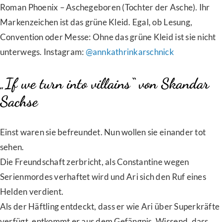
Roman Phoenix – Aschegeboren (Tochter der Asche). Ihr
Markenzeichen ist das grüne Kleid. Egal, ob Lesung,
Convention oder Messe: Ohne das grüne Kleid ist sie nicht
unterwegs. Instagram:
@annkathrinkarschnick
„If we turn into villains“ von Skandar
Sachse
Einst waren sie befreundet. Nun wollen sie einander tot
sehen.
Die Freundschaft zerbricht, als Constantine wegen
Serienmordes verhaftet wird und Ari sich den Ruf eines
Helden verdient.
Als der Häftling entdeckt, dass er wie Ari über Superkräfte
verfügt, entkommt er aus dem Gefängnis. Wissend, dass