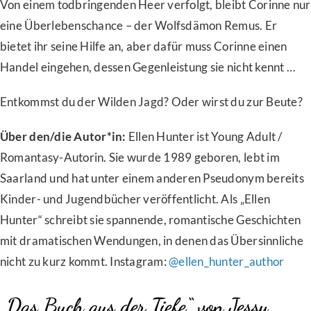
Von einem todbringenden Heer verfolgt, bleibt Corinne nur
eine Überlebenschance – der Wolfsdämon Remus. Er
bietet ihr seine Hilfe an, aber dafür muss Corinne einen
Handel eingehen, dessen Gegenleistung sie nicht kennt …
Entkommst du der Wilden Jagd? Oder wirst du zur Beute?
Über den/die Autor*in:
Ellen Hunter ist Young Adult /
Romantasy-Autorin. Sie wurde 1989 geboren, lebt im
Saarland und hat unter einem anderen Pseudonym bereits
Kinder- und Jugendbücher veröffentlicht. Als „Ellen
Hunter“ schreibt sie spannende, romantische Geschichten
mit dramatischen Wendungen, in denen das Übersinnliche
nicht zu kurz kommt. Instagram:
@ellen_hunter_author
„Das Buch aus der Tiefe“ von Jessy