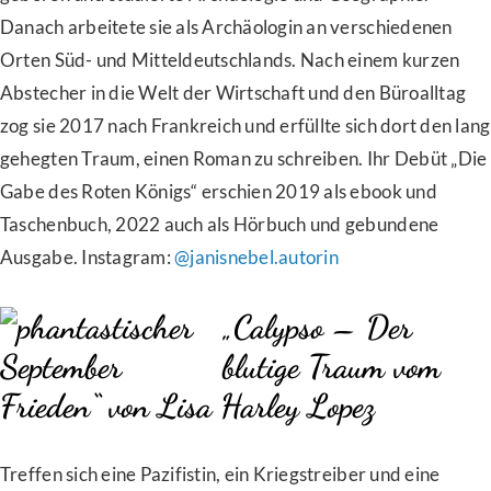
Danach arbeitete sie als Archäologin an verschiedenen
Orten Süd- und Mitteldeutschlands. Nach einem kurzen
Abstecher in die Welt der Wirtschaft und den Büroalltag
zog sie 2017 nach Frankreich und erfüllte sich dort den lang
gehegten Traum, einen Roman zu schreiben. Ihr Debüt „Die
Gabe des Roten Königs“ erschien 2019 als ebook und
Taschenbuch, 2022 auch als Hörbuch und gebundene
Ausgabe. Instagram:
@janisnebel.autorin
„Calypso – Der
blutige Traum vom
Frieden“ von Lisa Harley Lopez
Treffen sich eine Pazifistin, ein Kriegstreiber und eine