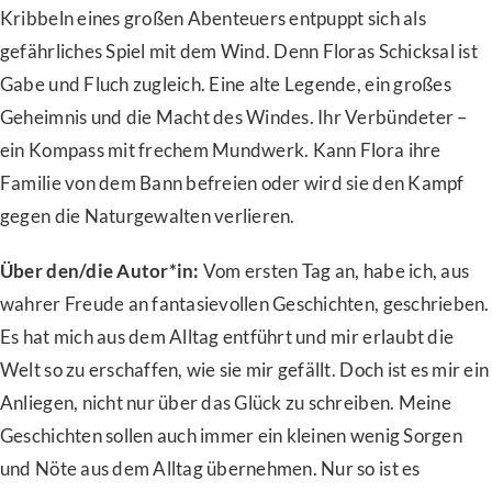
Kribbeln eines großen Abenteuers entpuppt sich als
gefährliches Spiel mit dem Wind. Denn Floras Schicksal ist
Gabe und Fluch zugleich. Eine alte Legende, ein großes
Geheimnis und die Macht des Windes. Ihr Verbündeter –
ein Kompass mit frechem Mundwerk. Kann Flora ihre
Familie von dem Bann befreien oder wird sie den Kampf
gegen die Naturgewalten verlieren.
Über den/die Autor*in:
Vom ersten Tag an, habe ich, aus
wahrer Freude an fantasievollen Geschichten, geschrieben.
Es hat mich aus dem Alltag entführt und mir erlaubt die
Welt so zu erschaffen, wie sie mir gefällt. Doch ist es mir ein
Anliegen, nicht nur über das Glück zu schreiben. Meine
Geschichten sollen auch immer ein kleinen wenig Sorgen
und Nöte aus dem Alltag übernehmen. Nur so ist es