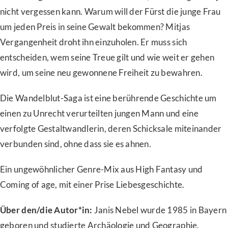
nicht vergessen kann. Warum will der Fürst die junge Frau
um jeden Preis in seine Gewalt bekommen? Mitjas
Vergangenheit droht ihn einzuholen. Er muss sich
entscheiden, wem seine Treue gilt und wie weit er gehen
wird, um seine neu gewonnene Freiheit zu bewahren.
Die Wandelblut-Saga ist eine berührende Geschichte um
einen zu Unrecht verurteilten jungen Mann und eine
verfolgte Gestaltwandlerin, deren Schicksale miteinander
verbunden sind, ohne dass sie es ahnen.
Ein ungewöhnlicher Genre-Mix aus High Fantasy und
Coming of age, mit einer Prise Liebesgeschichte.
Über den/die Autor*in:
Janis Nebel wurde 1985 in Bayern
geboren und studierte Archäologie und Geographie.