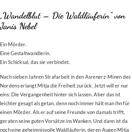
„Wandelblut – Die Waldläuferin“ von
Janis Nebel
Ein Mörder.
Eine Gestaltwandlerin.
Ein Schicksal, das sie verbindet.
Nach sieben Jahren Strafarbeit in den Asrenerz-Minen des
Nordens erlangt Mitja die Freiheit zurück. Jetzt will er nur
eins: Die Vergangenheit hinter sich lassen. Aber das ist
leichter gesagt als getan, denn noch immer hält man ihn für
einen Mörder. Als er auf seine Freunde von damals trifft,
geraten seine guten Vorsätze ins Wanken. Und dann ist da
noch eine geheimnisvolle Waldläuferin, deren Augen Mitja