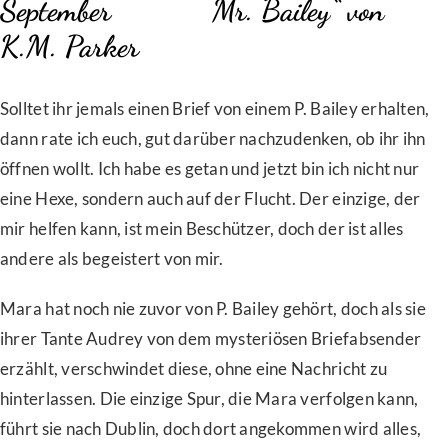
Mr. Bailey“ von
K.M. Parker
Solltet ihr jemals einen Brief von einem P. Bailey erhalten,
dann rate ich euch, gut darüber nachzudenken, ob ihr ihn
öffnen wollt. Ich habe es getan und jetzt bin ich nicht nur
eine Hexe, sondern auch auf der Flucht. Der einzige, der
mir helfen kann, ist mein Beschützer, doch der ist alles
andere als begeistert von mir.
Mara hat noch nie zuvor von P. Bailey gehört, doch als sie
ihrer Tante Audrey von dem mysteriösen Briefabsender
erzählt, verschwindet diese, ohne eine Nachricht zu
hinterlassen. Die einzige Spur, die Mara verfolgen kann,
führt sie nach Dublin, doch dort angekommen wird alles,