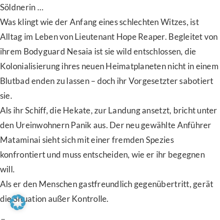
Söldnerin …
Was klingt wie der Anfang eines schlechten Witzes, ist
Alltag im Leben von Lieutenant Hope Reaper. Begleitet von
ihrem Bodyguard Nesaia ist sie wild entschlossen, die
Kolonialisierung ihres neuen Heimatplaneten nicht in einem
Blutbad enden zu lassen – doch ihr Vorgesetzter sabotiert
sie.
Als ihr Schiff, die Hekate, zur Landung ansetzt, bricht unter
den Ureinwohnern Panik aus. Der neu gewählte Anführer
Mataminai sieht sich mit einer fremden Spezies
konfrontiert und muss entscheiden, wie er ihr begegnen
will.
Als er den Menschen gastfreundlich gegenübertritt, gerät
die Situation außer Kontrolle.