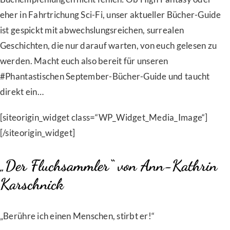
eher in Fahrtrichung Sci-Fi, unser aktueller Bücher-Guide
ist gespickt mit abwechslungsreichen, surrealen
Geschichten, die nur darauf warten, von euch gelesen zu
werden. Macht euch also bereit für unseren
#Phantastischen September-Bücher-Guide und taucht
direkt ein…
[siteorigin_widget class=“WP_Widget_Media_Image“]
[/siteorigin_widget]
„Der Fluchsammler“ von Ann-Kathrin
Karschnick
„Berühre ich einen Menschen, stirbt er!“