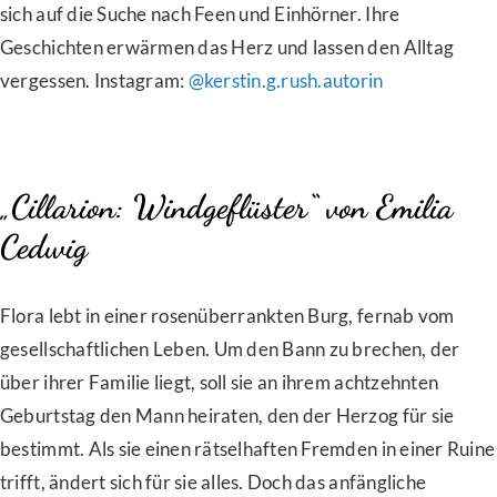
sich auf die Suche nach Feen und Einhörner. Ihre
Geschichten erwärmen das Herz und lassen den Alltag
vergessen. Instagram:
@kerstin.g.rush.autorin
„Cillarion: Windgeflüster“ von Emilia
Cedwig
Flora lebt in einer rosenüberrankten Burg, fernab vom
gesellschaftlichen Leben. Um den Bann zu brechen, der
über ihrer Familie liegt, soll sie an ihrem achtzehnten
Geburtstag den Mann heiraten, den der Herzog für sie
bestimmt. Als sie einen rätselhaften Fremden in einer Ruine
trifft, ändert sich für sie alles. Doch das anfängliche