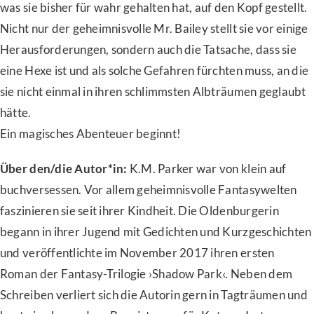
was sie bisher für wahr gehalten hat, auf den Kopf gestellt.
Nicht nur der geheimnisvolle Mr. Bailey stellt sie vor einige
Herausforderungen, sondern auch die Tatsache, dass sie
eine Hexe ist und als solche Gefahren fürchten muss, an die
sie nicht einmal in ihren schlimmsten Albträumen geglaubt
hätte.
Ein magisches Abenteuer beginnt!
Über den/die Autor*in:
K.M. Parker war von klein auf
buchversessen. Vor allem geheimnisvolle Fantasywelten
faszinieren sie seit ihrer Kindheit. Die Oldenburgerin
begann in ihrer Jugend mit Gedichten und Kurzgeschichten
und veröffentlichte im November 2017 ihren ersten
Roman der Fantasy-Trilogie ›Shadow Park‹. Neben dem
Schreiben verliert sich die Autorin gern in Tagträumen und