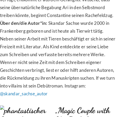
seine übernatürliche Begabung Ari in den Selbstmord
treiben könnte, beginnt Constantine seinen Rachefeldzug.
Über den/die Autor*in:
Skandar Sachse wurde 2000 in
Frankenberg geboren und ist heute als Tierwirt tätig.
Neben seiner Arbeit mit Tieren beschäftigt er sich in seiner
Freizeit mit Literatur. Als Kind entdeckte er seine Liebe
zum Schreiben und verfasste bereits mehrere Werke.
Wenn er nicht seine Zeit mit dem Schreiben eigener
Geschichten verbringt, liest er oder hilft anderen Autoren,
die Rückmeldung zu ihren Manuskripten suchen. If we turn
into villains ist sein Debütroman. Instagram:
@skandar_sachse_autor
„
Magic Couple with