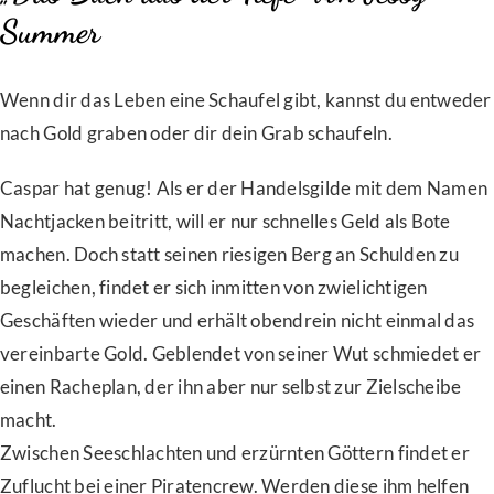
Summer
Wenn dir das Leben eine Schaufel gibt, kannst du entweder
nach Gold graben oder dir dein Grab schaufeln.
Caspar hat genug! Als er der Handelsgilde mit dem Namen
Nachtjacken beitritt, will er nur schnelles Geld als Bote
machen. Doch statt seinen riesigen Berg an Schulden zu
begleichen, findet er sich inmitten von zwielichtigen
Geschäften wieder und erhält obendrein nicht einmal das
vereinbarte Gold. Geblendet von seiner Wut schmiedet er
einen Racheplan, der ihn aber nur selbst zur Zielscheibe
macht.
Zwischen Seeschlachten und erzürnten Göttern findet er
Zuflucht bei einer Piratencrew. Werden diese ihm helfen