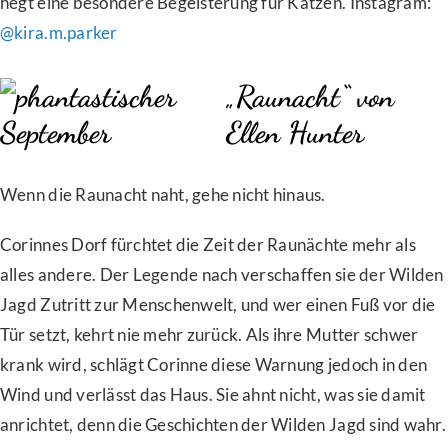
hegt eine besondere Begeisterung für Katzen. Instagram:
@kira.m.parker
„Raunacht“ von
Ellen Hunter
Wenn die Raunacht naht, gehe nicht hinaus.
Corinnes Dorf fürchtet die Zeit der Raunächte mehr als
alles andere. Der Legende nach verschaffen sie der Wilden
Jagd Zutritt zur Menschenwelt, und wer einen Fuß vor die
Tür setzt, kehrt nie mehr zurück. Als ihre Mutter schwer
krank wird, schlägt Corinne diese Warnung jedoch in den
Wind und verlässt das Haus. Sie ahnt nicht, was sie damit
anrichtet, denn die Geschichten der Wilden Jagd sind wahr.