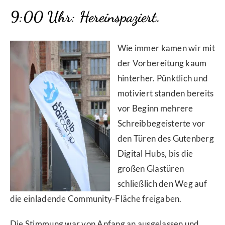
9:00 Uhr: Hereinspaziert.
Wie immer kamen wir mit
der Vorbereitung kaum
hinterher. Pünktlich und
motiviert standen bereits
vor Beginn mehrere
Schreibbegeisterte vor
den Türen des Gutenberg
Digital Hubs, bis die
großen Glastüren
schließlich den Weg auf
die einladende Community-Fläche freigaben.
Die Stimmung war von Anfang an ausgelassen und