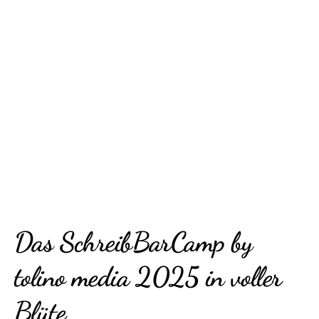
Das SchreibBarCamp by
tolino media 2025 in voller
Blüte