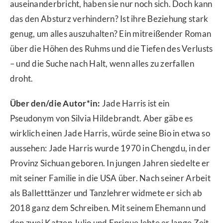
auseinanderbricht, haben sie nur noch sich. Doch kann
das den Absturz verhindern? Ist ihre Beziehung stark
genug, um alles auszuhalten? Ein mitreißender Roman
über die Höhen des Ruhms und die Tiefen des Verlusts
– und die Suche nach Halt, wenn alles zu zerfallen
droht.
Über den/die Autor*in:
Jade Harris ist ein
Pseudonym von Silvia Hildebrandt. Aber gäbe es
wirklich einen Jade Harris, würde seine Bio in etwa so
aussehen: Jade Harris wurde 1970 in Chengdu, in der
Provinz Sichuan geboren. In jungen Jahren siedelte er
mit seiner Familie in die USA über. Nach seiner Arbeit
als Balletttänzer und Tanzlehrer widmete er sich ab
2018 ganz dem Schreiben. Mit seinem Ehemann und
den zwei Katzen Julio und Enrique lebte er lange Zeit