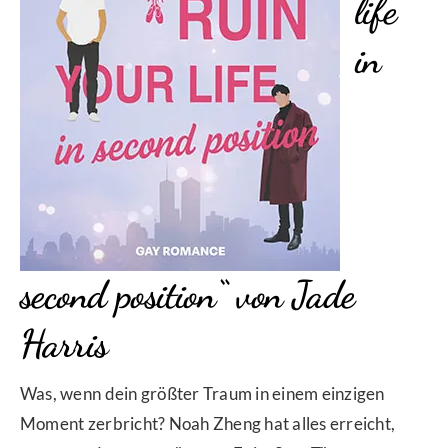
life
in
second position“ von Jade
Harris
Was, wenn dein größter Traum in einem einzigen
Moment zerbricht? Noah Zheng hat alles erreicht,