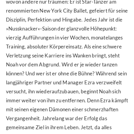
wovon andere nur träumen: Er ist Star-Tänzer am
renommierten New York City Ballet, gefeiert für seine
Disziplin, Perfektion und Hingabe. Jedes Jahr ist die
»Nussknacker«-Saison der glanzvolle Höhepunkt:
vierzig Aufführungen in vier Wochen, monatelanges
Training, absoluter Körpereinsatz. Als eine schwere
Verletzung seine Karriere ins Wanken bringt, steht
Noah vor dem Abgrund. Wird er je wieder tanzen
können? Und wer ist er ohne die Bühne? Während sein
langjähriger Partner und Manager Ezra verzweifelt
versucht, ihn wiederaufzubauen, beginnt Noah sich
immer weiter von ihm zu entfernen. Denn Ezra kämpft
mit seinen eigenen Dämonen einer schmerzhaften
Vergangenheit. Jahrelang war der Erfolg das
gemeinsame Ziel in ihrem Leben. Jetzt, da alles