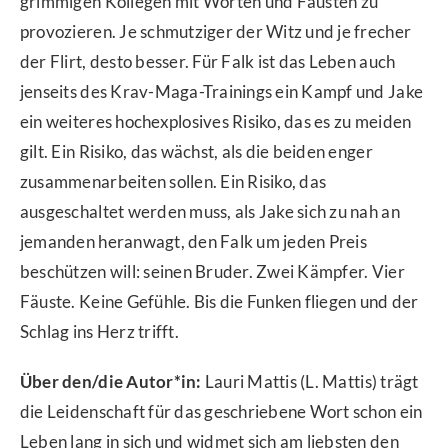
grimmigen Kollegen mit Worten und Fäusten zu
provozieren. Je schmutziger der Witz und je frecher
der Flirt, desto besser. Für Falk ist das Leben auch
jenseits des Krav-Maga-Trainings ein Kampf und Jake
ein weiteres hochexplosives Risiko, das es zu meiden
gilt. Ein Risiko, das wächst, als die beiden enger
zusammenarbeiten sollen. Ein Risiko, das
ausgeschaltet werden muss, als Jake sich zu nah an
jemanden heranwagt, den Falk um jeden Preis
beschützen will: seinen Bruder. Zwei Kämpfer. Vier
Fäuste. Keine Gefühle. Bis die Funken fliegen und der
Schlag ins Herz trifft.
Über den/die Autor*in:
Lauri Mattis (L. Mattis) trägt
die Leidenschaft für das geschriebene Wort schon ein
Leben lang in sich und widmet sich am liebsten den