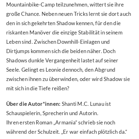
Mountainbike-Camp teilzunehmen, wittert sie ihre
große Chance. Neben neuen Tricks lernt sie dort auch
den in sich gekehrten Shadow kennen, für den die
riskanten Manöver die einzige Stabilität in seinem
Leben sind. Zwischen Downhill-Einlagen und
Dirtjumps kommen sich die beiden näher. Doch
Shadows dunkle Vergangenheit lastet auf seiner
Seele. Gelingt es Leonie dennoch, den Abgrund
zwischen ihnen zu überwinden, oder wird Shadow sie
mit sich in die Tiefe reißen?
Über
die Autor*innen:
Shanti M.C. Lunau ist
Schauspielerin, Sprecherin und Autorin.
Ihren ersten Roman „Armania“ schrieb sie noch
während der Schulzeit. „Er war einfach plötzlich da.“