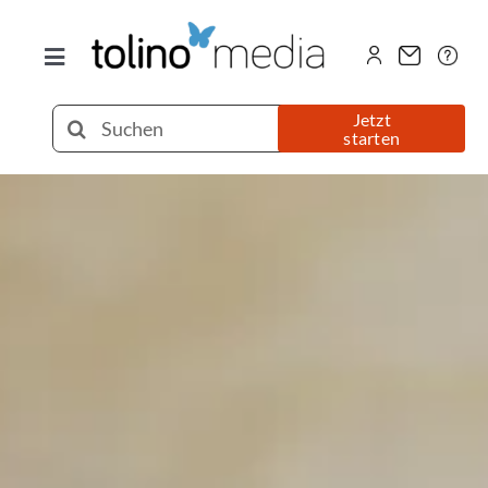
Zum
Inhalt
Toggle
springen
Navigation
Selfpublishing
Suche
Jetzt
starten
nach:
eBook
Printbuch
Hörbuch
Über uns
Blog