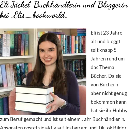
Eli Jäckel, Buchhändlerin und Bloggerin
bei „
Elis_bookworld
„
Eli ist 23 Jahre
alt und bloggt
seit knapp 5
Jahren rund um
das Thema
Bücher. Da sie
von Büchern
aber nicht genug
bekommen kann,
hat sie ihr Hobby
zum Beruf gemacht und ist seit einem Jahr Buchhändlerin.
Ansonsten postet sie aktiv auf Instagram und TikTok Bilder