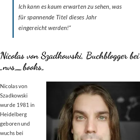
Ich kann es kaum erwarten zu sehen, was
für spannende Titel dieses Jahr
eingereicht werden!“
Nicolas von Szadkowski, Buchblogger bei
„
nvs_books
„
Nicolas von
Szadkowski
wurde 1981 in
Heidelberg
geboren und
wuchs bei