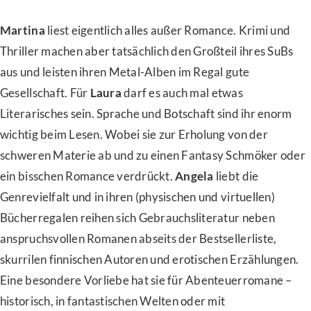
Martina
liest eigentlich alles außer Romance. Krimi und
Thriller machen aber tatsächlich den Großteil ihres SuBs
aus und leisten ihren Metal-Alben im Regal gute
Gesellschaft. Für
Laura
darf es auch mal etwas
Literarisches sein. Sprache und Botschaft sind ihr enorm
wichtig beim Lesen. Wobei sie zur Erholung von der
schweren Materie ab und zu einen Fantasy Schmöker oder
ein bisschen Romance verdrückt.
Angela
liebt die
Genrevielfalt und in ihren (physischen und virtuellen)
Bücherregalen reihen sich Gebrauchsliteratur neben
anspruchsvollen Romanen abseits der Bestsellerliste,
skurrilen finnischen Autoren und erotischen Erzählungen.
Eine besondere Vorliebe hat sie für Abenteuerromane –
historisch, in fantastischen Welten oder mit