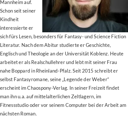
Mannheim auf.
Schon seit seiner
Kindheit
interessierte er
sich fürs Lesen, besonders für Fantasy- und Science Fiction
Literatur. Nach dem Abitur studierte er Geschichte,
Englisch und Theologie an der Universität Koblenz. Heute
arbeitet er als Realschullehrer und lebt mit seiner Frau
nahe Boppard in Rheinland-Pfalz. Seit 2015 schreibt er
selbst Fantasyromane, seine „Legende der Weber“
erscheint im Chaospony-Verlag. In seiner Freizeit findet
man ihn u.a. auf mittelalterlichen Zeltlagern, im
Fitnessstudio oder vor seinem Computer bei der Arbeit am
nächsten Roman.