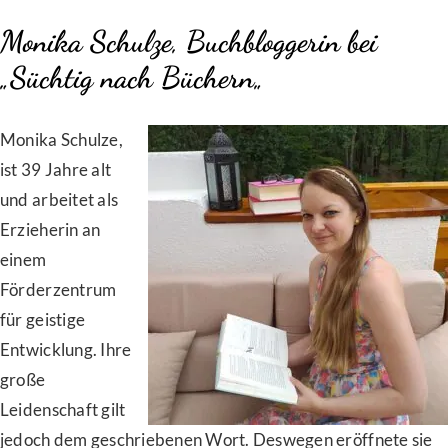
Monika Schulze, Buchbloggerin bei
„
Süchtig nach Büchern
„
Monika Schulze,
ist 39 Jahre alt
und arbeitet als
Erzieherin an
einem
Förderzentrum
für geistige
Entwicklung. Ihre
große
Leidenschaft gilt
jedoch dem geschriebenen Wort. Deswegen eröffnete sie