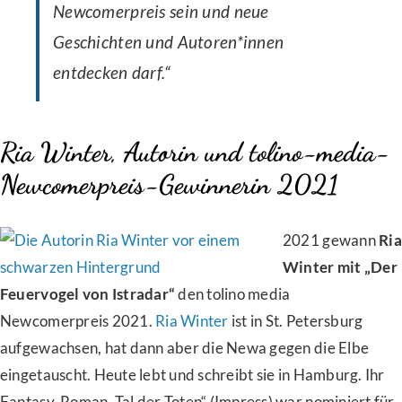
Newcomerpreis sein und neue
Geschichten und Autoren*innen
entdecken darf.“
Ria Winter, Autorin und tolino-media-
Newcomerpreis-Gewinnerin 2021
2021 gewann
Ria
Winter mit „Der
Feuervogel von Istradar“
den tolino media
Newcomerpreis 2021.
Ria Winter
ist in St. Petersburg
aufgewachsen, hat dann aber die Newa gegen die Elbe
eingetauscht. Heute lebt und schreibt sie in Hamburg. Ihr
Fantasy-Roman „Tal der Toten“ (Impress) war nominiert für