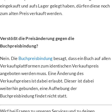
eingekauft und aufs Lager gelegt haben, dürfen diese noch
zum alten Preis verkauft werden.
Verstößt die Preisänderung gegen die
Buchpreisbindung?
Nein. Die
Buchpreisbindung
besagt, dass ein Buch auf allen
Verkaufsplattformen zum identischen Verkaufspreis
angeboten werden muss. Eine Änderung des
Verkaufspreises ist dabei erlaubt. Dieser ist dabei
weiterhin gebunden, eine Aufhebung der
Buchpreisbindung findet nicht statt.
Wirf bei Fragen zu unseren Services und zu deinen