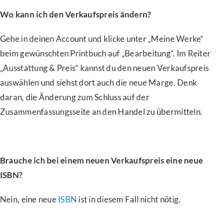
Wo kann ich den Verkaufspreis ändern?
Gehe in deinen Account und klicke unter „Meine Werke“
beim gewünschten Printbuch auf „Bearbeitung“. Im Reiter
„Ausstattung & Preis“ kannst du den neuen Verkaufspreis
auswählen und siehst dort auch die neue Marge. Denk
daran, die Änderung zum Schluss auf der
Zusammenfassungsseite an den Handel zu übermitteln.
Brauche ich bei einem neuen Verkaufspreis eine neue
ISBN?
Nein, eine neue
ISBN
ist in diesem Fall nicht nötig.