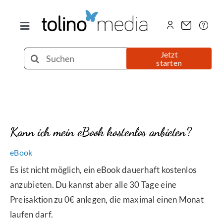
Zum
Inhalt
Toggle
springen
Navigation
Selfpublishing
Suche
Jetzt
starten
nach:
eBook
Printbuch
Kann ich mein eBook kostenlos anbieten?
Hörbuch
eBook
Es ist nicht möglich, ein eBook dauerhaft kostenlos
Über uns
anzubieten. Du kannst aber alle 30 Tage eine
Preisaktion zu 0€ anlegen, die maximal einen Monat
laufen darf.
Blog