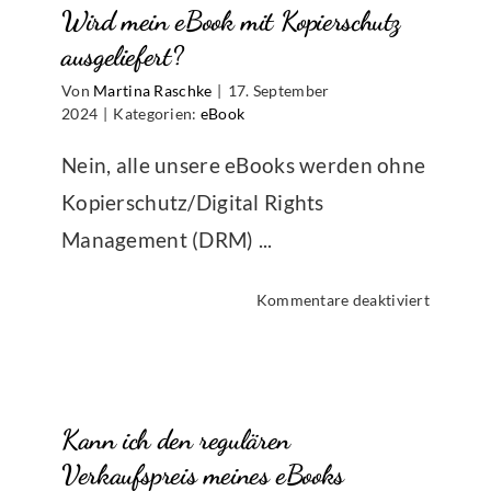
Wird mein eBook mit Kopierschutz
an
meinem
ausgeliefert?
eBook
Von
Martina Raschke
|
17. September
vornehm
2024
|
Kategorien:
eBook
Wie
geht
Nein, alle unsere eBooks werden ohne
das?
Kopierschutz/Digital Rights
Management (DRM) ...
für
Kommentare deaktiviert
Wird
mein
eBook
mit
Kann ich den regulären
Kopiers
ausgelie
Verkaufspreis meines eBooks