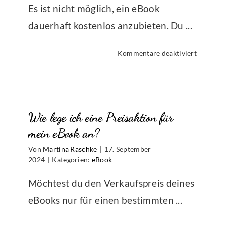
Es ist nicht möglich, ein eBook
dauerhaft kostenlos anzubieten. Du ...
für
Kommentare deaktiviert
Kann
ich
mein
eBook
Wie lege ich eine Preisaktion für
kostenlo
anbieten
mein eBook an?
Von
Martina Raschke
|
17. September
2024
|
Kategorien:
eBook
Möchtest du den Verkaufspreis deines
eBooks nur für einen bestimmten ...