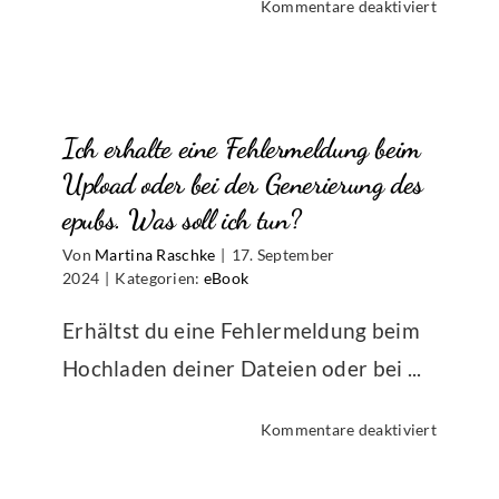
für
Kommentare deaktiviert
Wie
lege
ich
eine
Ich erhalte eine Fehlermeldung beim
Preisakt
für
Upload oder bei der Generierung des
mein
epubs. Was soll ich tun?
eBook
Von
Martina Raschke
|
17. September
an?
2024
|
Kategorien:
eBook
Erhältst du eine Fehlermeldung beim
Hochladen deiner Dateien oder bei ...
für
Kommentare deaktiviert
Ich
erhalte