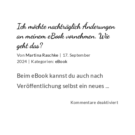
finde
ich
heraus,
Ich möchte nachträglich Änderungen
welche
Seitenza
an meinem eBook vornehmen. Wie
mein
geht das?
eBook
Von
Martina Raschke
|
17. September
hat?
2024
|
Kategorien:
eBook
Beim eBook kannst du auch nach
Veröffentlichung selbst ein neues ...
für
Kommentare deaktiviert
Ich
möchte
nachträg
Änderun