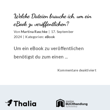
eine
Fehlerm
Welche Dateien brauche ich, um ein
beim
Upload
eBook zu veröffentlichen?
oder
Von
Martina Raschke
|
17. September
bei
2024
|
Kategorien:
eBook
der
Generie
Um ein eBook zu veröffentlichen
des
benötigst du zum einen ...
epubs.
Was
für
Kommentare deaktiviert
soll
Welche
ich
Dateien
tun?
brauche
ich,
um
ein