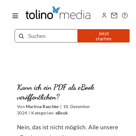
Zum
Inhalt
Toggle
springen
Navigation
Selfpublishing
Suche
Jetzt
starten
nach:
eBook
Printbuch
Kann ich ein PDF als eBook
Hörbuch
veröffentlichen?
Von
Martina Raschke
|
10. Dezember
Über uns
2024
|
Kategorien:
eBook
Nein, das ist nicht möglich. Alle unsere
Blog