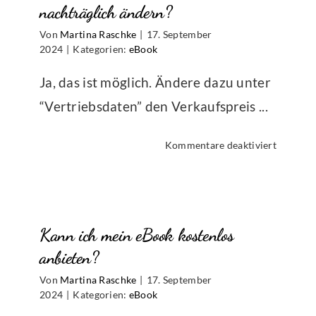
nachträglich ändern?
Von
Martina Raschke
|
17. September
2024
|
Kategorien:
eBook
Ja, das ist möglich. Ändere dazu unter
“Vertriebsdaten” den Verkaufspreis ...
für
Kommentare deaktiviert
Kann
ich
den
reguläre
Kann ich mein eBook kostenlos
Verkaufs
meines
anbieten?
eBooks
Von
Martina Raschke
|
17. September
nachträg
2024
|
Kategorien:
eBook
ändern?