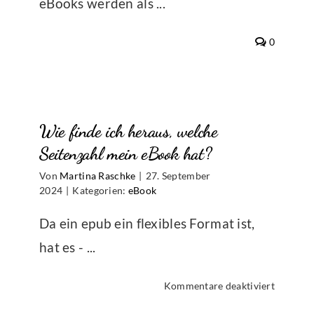
eBooks werden als ...
0
Wie finde ich heraus, welche
Seitenzahl mein eBook hat?
Von
Martina Raschke
|
27. September
2024
|
Kategorien:
eBook
Da ein epub ein flexibles Format ist,
hat es - ...
für
Kommentare deaktiviert
Wie