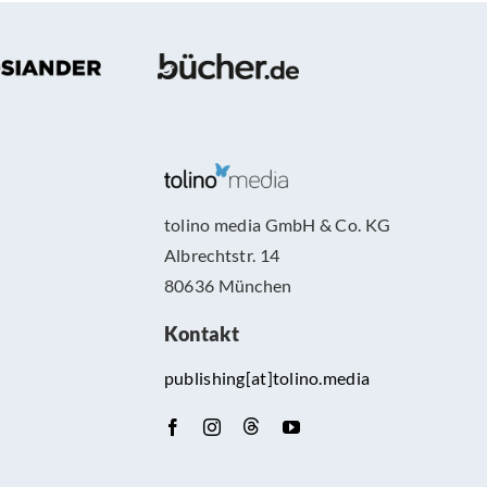
buch
en?
tolino media GmbH & Co. KG
Albrechtstr. 14
80636 München
Kontakt
publishing[at]tolino.media