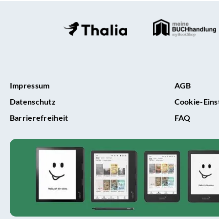
Norms
hat
ein
Kinde
Impressum
AGB
Datenschutz
Cookie-Eins
Barrierefreiheit
FAQ