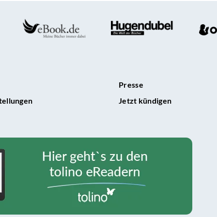
eiten
ich
ein
Kinder
rbuch
schreib
Presse
tellungen
Jetzt kündigen