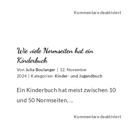
für
Kommentare deaktiviert
Was
kostet
es,
ein
Wie viele Normseiten hat ein
Kinde
zu
Kinderbuch
veröff
Von
Julia Boulanger
|
12. November
2024
|
Kategorien:
Kinder- und Jugendbuch
Ein Kinderbuch hat meist zwischen 10
und 50 Normseiten, ...
für
Kommentare deaktiviert
Wie
viele