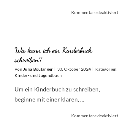
für
Kommentare deaktiviert
Welche
Schrifta
eignet
sich
Wie kann ich ein Kinderbuch
rbuch
für
ein
schreiben?
entlichen?
Kinder
Von
Julia Boulanger
|
30. Oktober 2024
|
Kategorien:
Kinder- und Jugendbuch
Um ein Kinderbuch zu schreiben,
beginne mit einer klaren, ...
für
Kommentare deaktiviert
Wie
kann