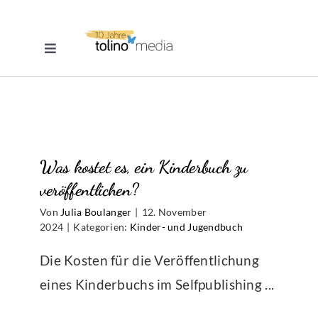
Zum
Inhalt
Toggle
springen
Navigation
Selfpublishing
eBook
Was kostet es, ein Kinderbuch zu
Printbuch
veröffentlichen?
Von
Julia Boulanger
|
12. November
Hörbuch
2024
|
Kategorien:
Kinder- und Jugendbuch
Die Kosten für die Veröffentlichung
Über uns
eines Kinderbuchs im Selfpublishing ...
Blog