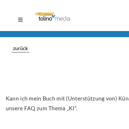
Zum
Inhalt
Toggle
springen
Navigation
Selfpublishing
zurück
eBook
Printbuch
Hörbuch
Kann ich mein Buch mit (Unterstützung von) Küns
Über uns
unsere FAQ zum Thema „KI“.
Blog