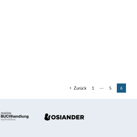
Zurück
1
···
5
6