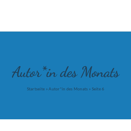
Autor*in des Monats
Startseite
»
Autor*in des Monats
»
Seite 6