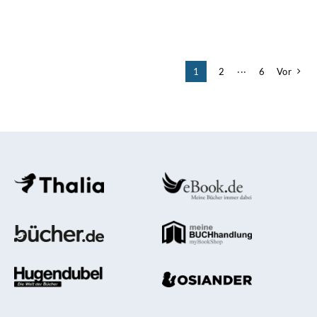
1
2
···
6
Vor