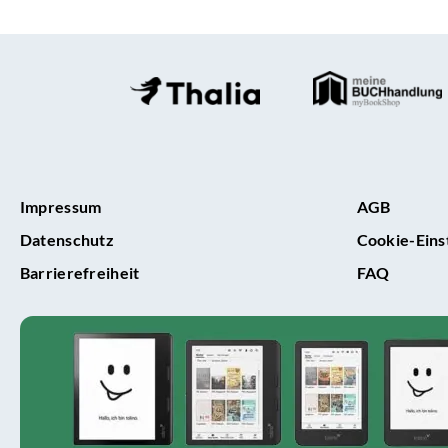
dass
mein
Buch
ganz
oder
teilwe
mit
KI
erstell
Impressum
AGB
wurde
Datenschutz
Cookie-Eins
Barrierefreiheit
FAQ