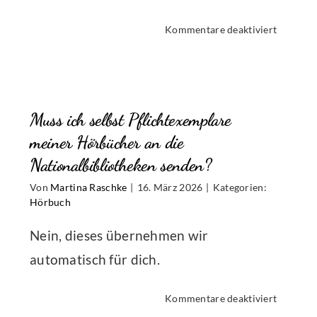
für
Kommentare deaktiviert
Ich
n
erhalte
e
eine
Fehlerm
Muss ich selbst Pflichtexemplare
beim
Upload
meiner Hörbücher an die
h
meiner
Nationalbibliotheken senden?
Hörbuch
Von
Martina Raschke
|
16. März 2026
|
Kategorien:
ntlichen?
Dateien,
Hörbuch
was
soll
Nein, dieses übernehmen wir
ich
automatisch für dich.
tun?
für
Kommentare deaktiviert
Muss