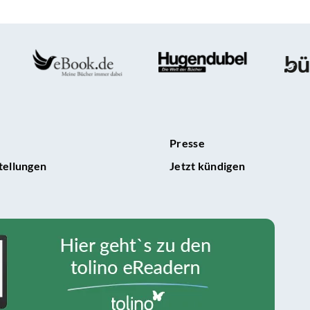
ise
t
Presse
?
tellungen
Jetzt kündigen