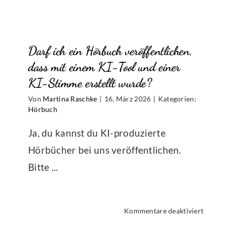
ich
über
tolino
Darf ich ein Hörbuch veröffentlichen,
media
auch
dass mit einem KI-Tool und einer
direkt
KI-Stimme erstellt wurde?
ein
Von
Martina Raschke
|
16. März 2026
|
Kategorien:
Hörbu
Hörbuch
erstel
lassen
Ja, du kannst du KI-produzierte
Hörbücher bei uns veröffentlichen.
Bitte ...
für
Kommentare deaktiviert
Darf