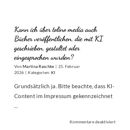
mein
Hörbuc
auch
Kann ich über tolino media auch
als
physisc
Bücher veröffentlichen, die mit KI
Ausgab
geschrieben, gestaltet oder
z.B.
eingesprochen wurden?
ch
als
len
CD,
Von
Martina Raschke
|
25. Februar
?
verfügb
2026
|
Kategorien:
KI
Grundsätzlich ja. Bitte beachte, dass KI-
Content im Impressum gekennzeichnet
...
für
Kommentare deaktiviert
Kann