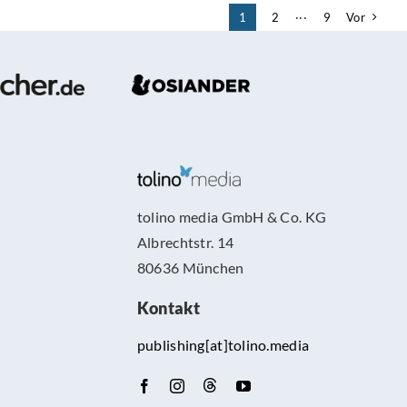
ein
1
2
···
9
Vor
Buch
mit
historis
oder
wissensc
korrekte
Fakten
schreibe
tolino media GmbH & Co. KG
Albrechtstr. 14
80636 München
Kontakt
publishing[at]tolino.media