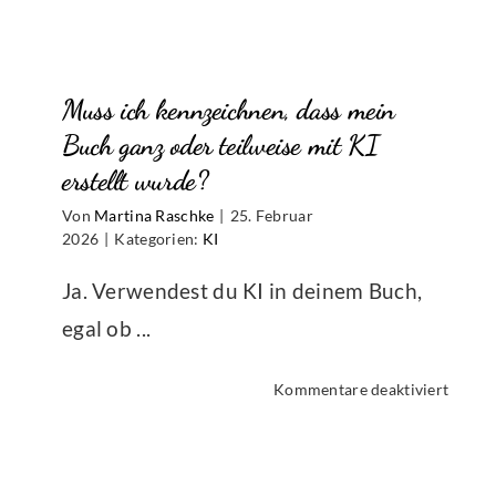
ich
ein
Hörbu
Muss ich kennzeichnen, dass mein
veröff
dass
Buch ganz oder teilweise mit KI
mit
erstellt wurde?
einem
Von
Martina Raschke
|
25. Februar
KI-
2026
|
Kategorien:
KI
Tool
und
Ja. Verwendest du KI in deinem Buch,
einer
egal ob ...
KI-
Stimm
erstell
für
Kommentare deaktiviert
wurde
Muss
ich
kennze