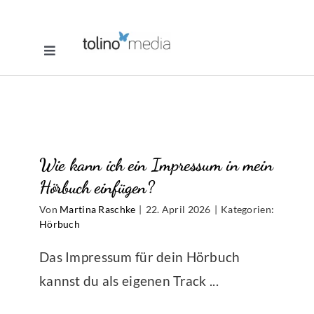
Zum
Inhalt
Toggle
springen
Navigation
Selfpublishing
eBook
Wie kann ich ein Impressum in mein
Printbuch
Hörbuch einfügen?
Von
Martina Raschke
|
22. April 2026
|
Kategorien:
Hörbuch
Hörbuch
Das Impressum für dein Hörbuch
Über uns
kannst du als eigenen Track ...
Blog