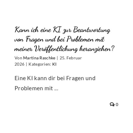
ich
über
ch
tolino
Kann ich eine KI zur Beantwortung
entlichen,
media
auch
von Fragen und bei Problemen mit
Bücher
meiner Veröffentlichung heranziehen?
veröffe
Von
Martina Raschke
|
25. Februar
die
2026
|
Kategorien:
KI
mit
KI
Eine KI kann dir bei Fragen und
geschri
Problemen mit ...
gestalte
e
oder
t
einges
0
?
wurden
ichnen,