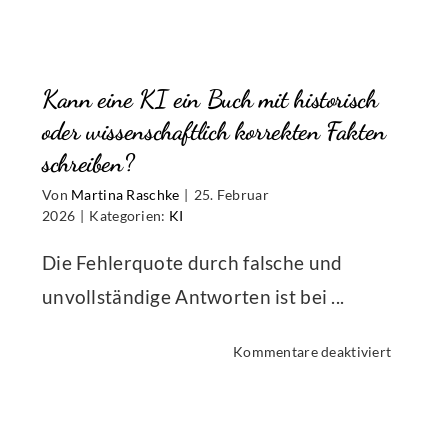
ich
das
Urheber
Kann eine KI ein Buch mit historisch
an
KI-
oder wissenschaftlich korrekten Fakten
generier
schreiben?
ntlichen,
Werken?
Von
Martina Raschke
|
25. Februar
2026
|
Kategorien:
KI
Die Fehlerquote durch falsche und
eben,
unvollständige Antworten ist bei ...
t
prochen
für
Kommentare deaktiviert
?
Kann
eine
KI