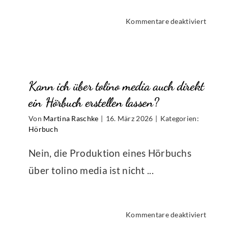
für
Kommentare deaktiviert
Wie
kann
ich
ein
Kann ich über tolino media auch direkt
Impre
in
ein Hörbuch erstellen lassen?
mein
Von
Martina Raschke
|
16. März 2026
|
Kategorien:
Hörbu
Hörbuch
einfüg
Nein, die Produktion eines Hörbuchs
über tolino media ist nicht ...
für
Kommentare deaktiviert
Kann