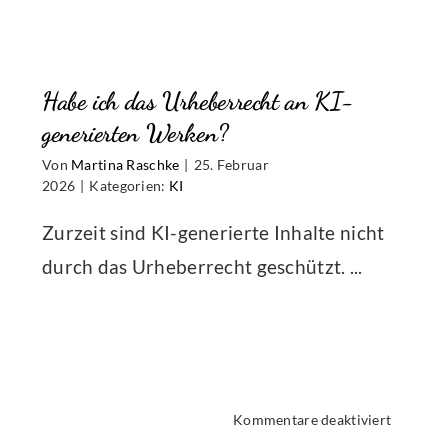
ich
h
selbst
Pflichte
Habe ich das Urheberrecht an KI-
meiner
he
Hörbüch
generierten Werken?
e,
an
Von
Martina Raschke
|
25. Februar
die
2026
|
Kategorien:
KI
National
senden?
Zurzeit sind KI-generierte Inhalte nicht
ar?
durch das Urheberrecht geschützt. ...
für
Kommentare deaktiviert
Habe