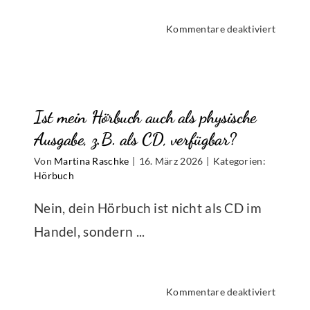
für
Kommentare deaktiviert
Welche
Dateie
brauch
ich,
Ist mein Hörbuch auch als physische
ssum
um
ein
Ausgabe, z.B. als CD, verfügbar?
Hörbuc
Von
Martina Raschke
|
16. März 2026
|
Kategorien:
ch
zu
Hörbuch
en?
veröffe
Nein, dein Hörbuch ist nicht als CD im
Handel, sondern ...
für
Kommentare deaktiviert
Ist