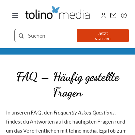
Zum
Inhalt
Toggle
springen
Navigation
Selfpublishing
Suche
Jetzt
starten
nach:
eBook
Printbuch
FAQ – Häufig gestellte
Fragen
Hörbuch
Über uns
In unseren FAQ, den
Fr
equently Asked Questions
,
findest du Antworten auf die häufigsten Fragen rund
um das Veröffentlichen mit tolino media. Egal ob zum
Blog